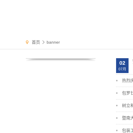
首页
banner
02
07月
热烈
包罗
树立
暨南
包装