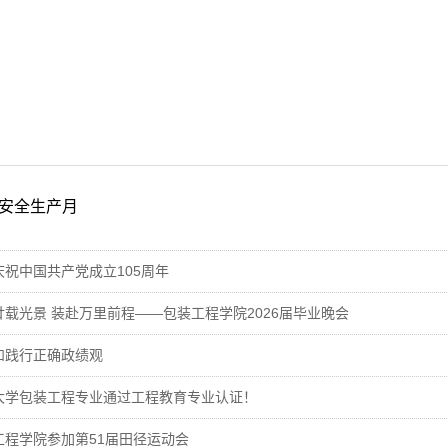
安全生产月
庆祝中国共产党成立105周年
廿载光景 装赴万里前程——包装工程学院2026届毕业晚会
和践行正确政绩观
大学包装工程专业通过工程教育专业认证！
工程学院参加第51届田径运动会