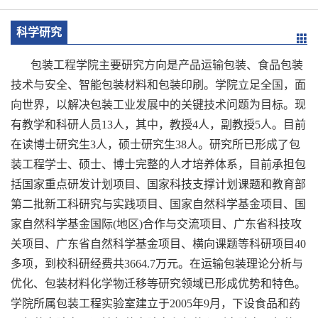
科学研究
包装工程学院主要研究方向是产品运输包装、食品包装
技术与安全、智能包装材料和包装印刷。学院立足全国，面
向世界，以解决包装工业发展中的关键技术问题为目标。现
有教学和科研人员
13
人，其中，教授
4
人，副教授
5
人。目前
在读博士研究生
3
人，硕士研究生
38
人。研究所已形成了包
装工程学士、硕士、博士完整的人才培养体系，目前承担包
括国家重点研发计划项目、国家科技支撑计划课题和教育部
第二批新工科研究与实践项目、国家自然科学基金项目、国
家自然科学基金国际
(
地区
)
合作与交流项目、广东省科技攻
关项目、广东省自然科学基金项目、横向课题等科研项目
40
多项，到校科研经费共
3664.7
万元。在运输包装理论分析与
优化、包装材料化学物迁移等研究领域已形成优势和特色。
学院所属包装工程实验室建立于
2005
年
9
月，下设食品和药